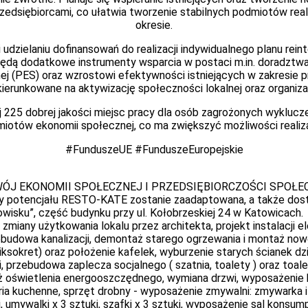
zedsiębiorcami, co ułatwia tworzenie stabilnych podmiotów real
okresie.
 udzielaniu dofinansowań do realizacji indywidualnego planu rei
dą dodatkowe instrumenty wsparcia w postaci m.in. doradztwa,
 (PES) oraz wzrostowi efektywności istniejących w zakresie pr
ierunkowane na aktywizację społeczności lokalnej oraz organiza
j 225 dobrej jakości miejsc pracy dla osób zagrożonych wyklu
iotów ekonomii społecznej, co ma zwiększyć możliwości realizac
#FunduszeUE #FunduszeEuropejskie
ÓJ EKONOMII SPOŁECZNEJ I PRZEDSIĘBIORCZOŚCI SPOŁECZNEJ”
 potencjału RESTO-KATE zostanie zaadaptowana, a także dost
wisku”, część budynku przy ul. Kołobrzeskiej 24 w Katowicach.
any użytkowania lokalu przez architekta, projekt instalacji elek
przebudowa kanalizacji, demontaż starego ogrzewania i montaż now
ksokret) oraz położenie kafelek, wyburzenie starych ścianek dz
 przebudowa zaplecza socjalnego ( szatnia, toalety ) oraz toale
ż oświetlenia energooszczędnego, wymiana drzwi, wyposażenie k
oria kuchenne, sprzęt drobny - wyposażenie zmywalni: zmywarka i 
mywalki x 3 sztuki, szafki x 3 sztuki, wyposażenie sal konsumpc