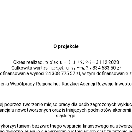
O projekcie
NOWES
Okres realizacji projektu – 01.01.2024 – 31.12.2028
Całkowita wartość projektu wynosi: 24 834 683.50 zł
ofinansowania wynosi 24 308 775.57 zł, w tym dofinansowanie z 
nia Współpracy Regionalnej, Rudzkiej Agencji Rozwoju Inwestor
.
nej poprzez tworzenie miejsc pracy dla osób zagrożonych wykl
otencjału nowotworzonych oraz istniejących podmiotów ekonomi
śląskiego.
ykorzystaniem bezzwrotnego wsparcia finansowego na utworzeni
nie zwrotne. Planuje się wspieranie istniejących oraz tworzen