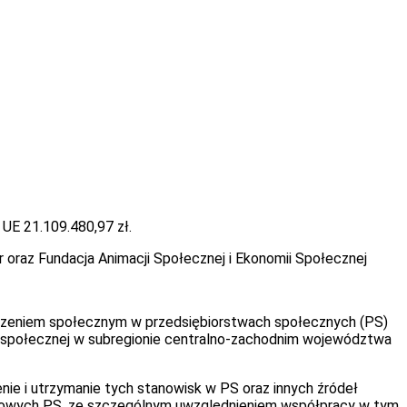
UE 21.109.480,97 zł.
 oraz Fundacja Animacji Społecznej i Ekonomii Społecznej
uczeniem społecznym w przedsiębiorstwach społecznych (PS)
i społecznej w subregionie centralno-zachodnim województwa
e i utrzymanie tych stanowisk w PS oraz innych źródeł
ie nowych PS, ze szczególnym uwzględnieniem współpracy w tym