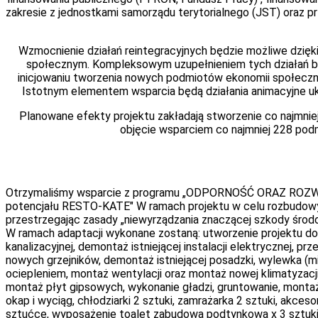
zakresie z jednostkami samorządu terytorialnego (JST) oraz pr
Wzmocnienie działań reintegracyjnych będzie możliwe dzięki
społecznym. Kompleksowym uzupełnieniem tych działań bę
inicjowaniu tworzenia nowych podmiotów ekonomii społecznej
Istotnym elementem wsparcia będą działania animacyjne uk
Planowane efekty projektu zakładają stworzenie co najmnie
objęcie wsparciem co najmniej 228 podm
Otrzymaliśmy wsparcie z programu „ODPORNOŚĆ ORAZ ROZW
potencjału RESTO-KATE" W ramach projektu w celu rozbudowy
przestrzegając zasady „niewyrządzania znaczącej szkody środo
W ramach adaptacji wykonane zostaną: utworzenie projektu do zmi
kanalizacyjnej, demontaż istniejącej instalacji elektrycznej, 
nowych grzejników, demontaż istniejącej posadzki, wylewka (mi
ociepleniem, montaż wentylacji oraz montaż nowej klimatyzacji,
montaż płyt gipsowych, wykonanie gładzi, gruntowanie, monta
okap i wyciąg, chłodziarki 2 sztuki, zamrażarka 2 sztuki, akces
sztućce, wyposażenie toalet zabudowa podtynkowa x 3 sztuki, u