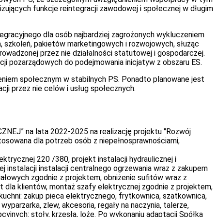
izujących funkcje reintegracji zawodowej i społecznej w długim
ntegracyjnego dla osób najbardziej zagrożonych wykluczeniem
 szkoleń, pakietów marketingowych i rozwojowych, służąc
owadzonej przez nie działalności statutowej i gospodarczej.
cji pozarządowych do podejmowania inicjatyw z obszaru ES.
czeniem społecznym w stabilnych PS. Ponadto planowane jest
ji przez nie celów i usług społecznych.
 na lata 2022-2025 na realizację projektu "Rozwój
osowana dla potrzeb osób z niepełnosprawnościami,
trycznej 220 /380, projekt instalacji hydraulicznej i
ej instalacji instalacji centralnego ogrzewania wraz z zakupem
iałowych zgodnie z projektem, obniżenie sufitów wraz z
t dla klientów, montaż szafy elektrycznej zgodnie z projektem,
uchni: zakup pieca elektrycznego, frytkownica, szatkownica,
wyparzarka, zlew, akcesoria, regały na naczynia, talerze,
yjnych: stoły, krzesła, loże. Po wykonaniu adaptacji Spółka